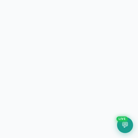
LIVE
💬