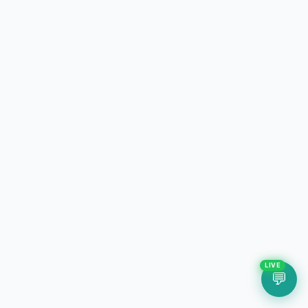
LIVE
💬