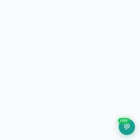
LIVE
💬